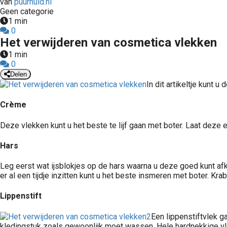
van
puurhuid.nl
Geen categorie
1 min
0
Het verwijderen van cosmetica vlekken
1 min
0
Delen
In dit artikeltje kunt
Crème
Deze vlekken kunt u het beste te lijf gaan met boter. Laat deze
Hars
Leg eerst wat ijsblokjes op de hars waarna u deze goed kunt afkr
er al een tijdje inzitten kunt u het beste insmeren met boter. Kr
Lippenstift
Een lippenstiftvlek g
kledingstuk zoals gewoonlijk moet wassen. Hele hardnekkige vl