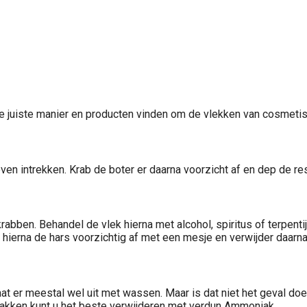
 u de juiste manier en producten vinden om de vlekken van cosmeti
 even intrekken. Krab de boter er daarna voorzicht af en dep de 
abben. Behandel de vlek hierna met alcohol, spiritus of terpentij
ab hierna de hars voorzichtig af met een mesje en verwijder daarn
aat er meestal wel uit met wassen. Maar is dat niet het geval do
akken kunt u het beste verwijderen met verdun Ammoniak.