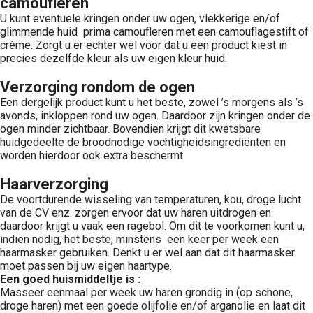
camoufleren
U kunt eventuele kringen onder uw ogen, vlekkerige en/of
glimmende huid prima camoufleren met een camouflagestift of
crème. Zorgt u er echter wel voor dat u een product kiest in
precies dezelfde kleur als uw eigen kleur huid.
Verzorging rondom de ogen
Een dergelijk product kunt u het beste, zowel ’s morgens als ’s
avonds, inkloppen rond uw ogen. Daardoor zijn kringen onder de
ogen minder zichtbaar. Bovendien krijgt dit kwetsbare
huidgedeelte de broodnodige vochtigheidsingrediënten en
worden hierdoor ook extra beschermt.
Haarverzorging
De voortdurende wisseling van temperaturen, kou, droge lucht
van de CV enz. zorgen ervoor dat uw haren uitdrogen en
daardoor krijgt u vaak een ragebol. Om dit te voorkomen kunt u,
indien nodig, het beste, minstens een keer per week een
haarmasker gebruiken. Denkt u er wel aan dat dit haarmasker
moet passen bij uw eigen haartype.
Een goed huismiddeltje is :
Masseer eenmaal per week uw haren grondig in (op schone,
droge haren) met een goede olijfolie en/of arganolie en laat dit