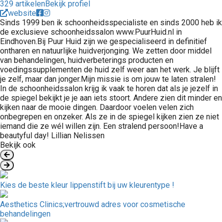
329 artikelen
Bekijk profiel
website
Sinds 1999 ben ik schoonheidsspecialiste en sinds 2000 heb ik
de exclusieve schoonheidssalon www.PuurHuid.nl in
Eindhoven.Bij Puur Huid zijn we gespecialiseerd in definitief
ontharen en natuurlijke huidverjonging. We zetten door middel
van behandelingen, huidverbeterings producten en
voedingssupplementen de huid zelf weer aan het werk. Je blijft
je zelf, maar dan jonger.Mijn missie is om jouw te laten stralen!
In de schoonheidssalon krijg ik vaak te horen dat als je jezelf in
de spiegel bekijkt je je aan iets stoort. Andere zien dit minder en
kijken naar de mooie dingen. Daardoor voelen velen zich
onbegrepen en onzeker. Als ze in de spiegel kijken zien ze niet
iemand die ze wél willen zijn. Een stralend persoon!Have a
beautyful day! Lillian Nelissen
Bekijk ook
Kies de beste kleur lippenstift bij uw kleurentype !
Aesthetics Clinics;vertrouwd adres voor cosmetische
behandelingen