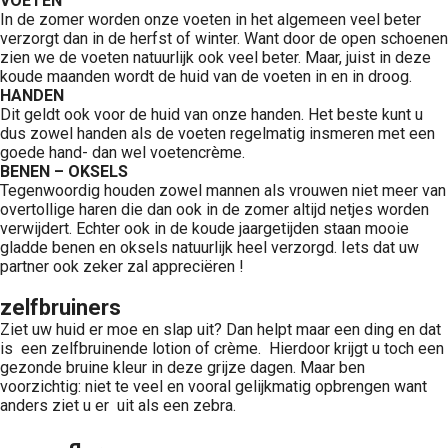
VOETEN
In de zomer worden onze voeten in het algemeen veel beter
verzorgt dan in de herfst of winter. Want door de open schoenen
zien we de voeten natuurlijk ook veel beter. Maar, juist in deze
koude maanden wordt de huid van de voeten in en in droog.
HANDEN
Dit geldt ook voor de huid van onze handen. Het beste kunt u
dus zowel handen als de voeten regelmatig insmeren met een
goede hand- dan wel voetencrème.
BENEN – OKSELS
Tegenwoordig houden zowel mannen als vrouwen niet meer van
overtollige haren die dan ook in de zomer altijd netjes worden
verwijdert. Echter ook in de koude jaargetijden staan mooie
gladde benen en oksels natuurlijk heel verzorgd. Iets dat uw
partner ook zeker zal appreciëren !
zelfbruiners
Ziet uw huid er moe en slap uit? Dan helpt maar een ding en dat
is een zelfbruinende lotion of crème. Hierdoor krijgt u toch een
gezonde bruine kleur in deze grijze dagen. Maar ben
voorzichtig: niet te veel en vooral gelijkmatig opbrengen want
anders ziet u er uit als een zebra.