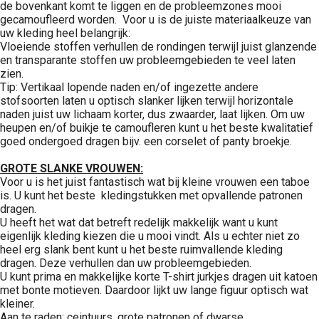
de bovenkant komt te liggen en de probleemzones mooi
gecamoufleerd worden. Voor u is de juiste materiaalkeuze van
uw kleding heel belangrijk:
Vloeiende stoffen verhullen de rondingen terwijl juist glanzende
en transparante stoffen uw probleemgebieden te veel laten
zien.
Tip: Vertikaal lopende naden en/of ingezette andere
stofsoorten laten u optisch slanker lijken terwijl horizontale
naden juist uw lichaam korter, dus zwaarder, laat lijken. Om uw
heupen en/of buikje te camoufleren kunt u het beste kwalitatief
goed ondergoed dragen bijv. een corselet of panty broekje.
GROTE SLANKE VROUWEN:
Voor u is het juist fantastisch wat bij kleine vrouwen een taboe
is. U kunt het beste kledingstukken met opvallende patronen
dragen.
U heeft het wat dat betreft redelijk makkelijk want u kunt
eigenlijk kleding kiezen die u mooi vindt. Als u echter niet zo
heel erg slank bent kunt u het beste ruimvallende kleding
dragen. Deze verhullen dan uw probleemgebieden.
U kunt prima en makkelijke korte T-shirt jurkjes dragen uit katoen
met bonte motieven. Daardoor lijkt uw lange figuur optisch wat
kleiner.
Aan te raden: ceintuurs, grote patronen of dwarse