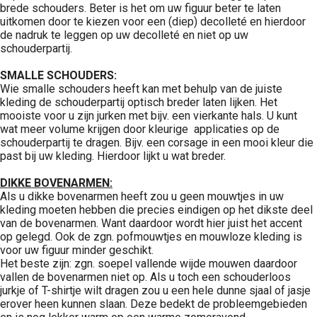
brede schouders. Beter is het om uw figuur beter te laten
uitkomen door te kiezen voor een (diep) decolleté en hierdoor
de nadruk te leggen op uw decolleté en niet op uw
schouderpartij.
SMALLE SCHOUDERS:
Wie smalle schouders heeft kan met behulp van de juiste
kleding de schouderpartij optisch breder laten lijken. Het
mooiste voor u zijn jurken met bijv. een vierkante hals. U kunt
wat meer volume krijgen door kleurige applicaties op de
schouderpartij te dragen. Bijv. een corsage in een mooi kleur die
past bij uw kleding. Hierdoor lijkt u wat breder.
DIKKE BOVENARMEN:
Als u dikke bovenarmen heeft zou u geen mouwtjes in uw
kleding moeten hebben die precies eindigen op het dikste deel
van de bovenarmen. Want daardoor wordt hier juist het accent
op gelegd. Ook de zgn. pofmouwtjes en mouwloze kleding is
voor uw figuur minder geschikt.
Het beste zijn: zgn. soepel vallende wijde mouwen daardoor
vallen de bovenarmen niet op. Als u toch een schouderloos
jurkje of T-shirtje wilt dragen zou u een hele dunne sjaal of jasje
erover heen kunnen slaan. Deze bedekt de probleemgebieden