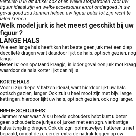
vertellen u in dit artikel ook of en welke stofpatronen voor uw
figuur ideaal zijn en welke accessoires en/of ondergoed in uw
geval goed zou kunnen helpen uw figuur beter tot zijn recht te
laten komen.
Welk model jurk is het meest geschikt bij uw
figuur ?
LANGE HALS
Wie een lange hals heeft kan het beste geen jurk met een diep
decolleté dragen want daardoor lijkt de hals, optisch gezien, nog
langer.
Beter is
: een opstaand kraagje, in ieder geval een jurk met kraag
waardoor de hals korter lijkt dan hij is.
KORTE HALS
Voor u zijn diepe V halzen ideaal, want hierdoor lijkt uw hals,
optisch gezien, langer. Ook zult u heel mooi zijn met bijv. lange
kettingen, hierdoor lijkt uw hals, optisch gezien, ook nog langer.
BREDE SCHOUDERS:
Jammer maar waar: Als u brede schouders hebt kunt u beter
geen schouderloze jurkjes of jurken met een zgn. vierkantige
halsuitsnijding dragen. Ook de zgn. pofmouwtjes flatteren u niet
bepaald, omdat deze eerder extra de nadruk leggen op uw