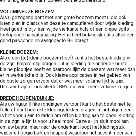
en is nog lekker warm op een warme zomeravond.
VOLUMINEUZE BOEZEM:
Als u gezegend bent met een grote boezem moet u die ook
laten zien in plaats van deze te camoufleren door wijde kleding.
Heel goed is bijv. een wijde vierkante hals of een diepe spits
toelopende halsuitsnijding. Het is heel belangrijk dat u altijd een
goed passende en aangepaste BH draagt.
KLEINE BOEZEM:
Als u een (te) kleine boezem heeft kunt u het beste kleding in
de zgn. Empire stijl dragen. Dit is kleding die onder de buste
kleine plooitjes heeft en daardoor lijkt de boezem wat meer dan
er in werkelijkheid is. Ook kleine applicaties in het gebied van
de buste zorgen ervoor dat er wat meer volume lijkt te zijn.
Uiteraard zijn er ook allerlei BH’s die voor meer volume zorgen.
BREDE HEUPEN/BUIKJE:
Als uw figuur flinke rondingen vertoont kunt u het beste niet te
felle of bont bedrukte kledingstukken dragen. In het algemeen
is het voor u aan te raden om effen kleding aan te doen. Kleding
in de zgn. a-lijn is voor u heel mooi. Deze a-lijn sluit mooi aan
om uw buste maar naar de onderkant loopt het kledingstuk
wijder uit (regio buik en heupen) waardoor het accent meer aan