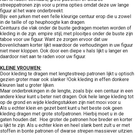
streeppatronen zijn voor u prima opties omdat deze uw lange
figuur al het ware onderbreekt.
Bijv. een jurken met een felle kleurige centuur erop die u zowel
in de taille of op heuphoogte kan dragen.
Ceintuurs die vlak onder de buste gedragen moeten worden of
kleding in de zgn. empire stijl, met plooitjes onder de buste zijn
taboe voor uw figuur. Want ze zorgen ervoor dat uw
bovenlichaam korter lijkt waardoor de verhoudingen in uw figuur
niet meer kloppen. Ook door een diepe v hals lijkt u langer en
daardoor niet aan te raden voor uw figuur.
KLEINE VROUWEN:
Door kleding te dragen met lengtestreep patronen lijkt u optisch
gezien groter maar ook slanker !Ook kleding in effen donkere
kleuren laat u groter lijken.
Maar onderbrekingen in de lengte, zoals bijv. een centuur in een
andere kleur kunt u beter niet dragen. Ook hele lange kleding tot
op de grond en wijde kledingstukken zijn niet mooi voor u.
Als u echter klein en gezet bent kunt u het beste ook geen
kleding dragen met grote stofpatronen. Hierbij moet u in de
gaten houden dat: Hoe groter de patronen hoe breder en korter
u lijkt te zijn. Als u echter klein en heel slank bent zult u er met
stoffen in bonte patronen of dwarse strepen massiever uitzien.