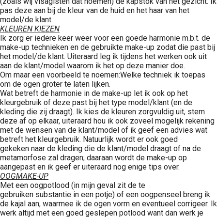
(zoals wij visagisten dat noemen) de kapstok van het gezicht. Ik
pas deze aan bij de kleur van de huid en het haar van het
model/de klant.
KLEUREN KIEZEN
Ik zorg er iedere keer weer voor een goede harmonie m.b.t. de
make-up technieken en de gebruikte make-up zodat die past bij
het model/de klant. Uiteraard leg ik tijdens het werken ook uit
aan de klant/model waarom ik het op deze manier doe.
Om maar een voorbeeld te noemen:Welke techniek ik toepas
om de ogen groter te laten lijken.
Wat betreft de harmonie in de make-up let ik ook op het
kleurgebruik of deze past bij het type model/klant (en de
kleding die zij draagt). Ik kies de kleuren zorgvuldig uit, stem
deze af op elkaar, uiteraard hou ik ook zoveel mogelijk rekening
met de wensen van de klant/model of ik geef een advies wat
betreft het kleurgebruik. Natuurlijk wordt er ook goed
gekeken naar de kleding die de klant/model draagt of na de
metamorfose zal dragen; daaraan wordt de make-up op
aangepast en ik geef er uiteraard nog enige tips over.
OOGMAKE-UP
Met een oogpotlood (in mijn geval zit de te
gebruiken substantie in een potje) of een oogpenseel breng ik
de kajal aan, waarmee ik de ogen vorm en eventueel corrigeer. Ik
werk altijd met een goed geslepen potlood want dan werk je