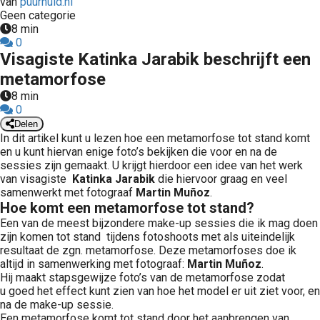
van
puurhuid.nl
Geen categorie
8 min
0
Visagiste Katinka Jarabik beschrijft een
metamorfose
8 min
0
Delen
In dit artikel kunt u lezen hoe een metamorfose tot stand komt
en u kunt hiervan enige foto’s bekijken die voor en na de
sessies zijn gemaakt. U krijgt hierdoor een idee van het werk
van visagiste
Katinka Jarabik
die hiervoor graag en veel
samenwerkt met fotograaf
Martin Muñoz
.
Hoe komt een metamorfose tot stand?
Een van de meest bijzondere make-up sessies die ik mag doen
zijn komen tot stand tijdens fotoshoots met als uiteindelijk
resultaat de zgn. metamorfose. Deze metamorfoses doe ik
altijd in samenwerking met fotograaf:
Martin Muñoz
.
Hij maakt stapsgewijze foto’s van de metamorfose zodat
u goed het effect kunt zien van hoe het model er uit ziet voor, en
na de make-up sessie.
Een metamorfose komt tot stand door het aanbrengen van