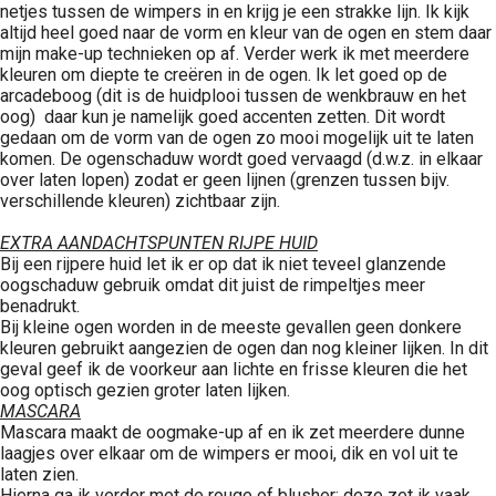
netjes tussen de wimpers in en krijg je een strakke lijn. Ik kijk
altijd heel goed naar de vorm en kleur van de ogen en stem daar
mijn make-up technieken op af. Verder werk ik met meerdere
kleuren om diepte te creëren in de ogen. Ik let goed op de
arcadeboog (dit is de huidplooi tussen de wenkbrauw en het
oog) daar kun je namelijk goed accenten zetten. Dit wordt
gedaan om de vorm van de ogen zo mooi mogelijk uit te laten
komen. De ogenschaduw wordt goed vervaagd (d.w.z. in elkaar
over laten lopen) zodat er geen lijnen (grenzen tussen bijv.
verschillende kleuren) zichtbaar zijn.
EXTRA AANDACHTSPUNTEN RIJPE HUID
Bij een rijpere huid let ik er op dat ik niet teveel glanzende
oogschaduw gebruik omdat dit juist de rimpeltjes meer
benadrukt.
Bij kleine ogen worden in de meeste gevallen geen donkere
kleuren gebruikt aangezien de ogen dan nog kleiner lijken. In dit
geval geef ik de voorkeur aan lichte en frisse kleuren die het
oog optisch gezien groter laten lijken.
MASCARA
Mascara maakt de oogmake-up af en ik zet meerdere dunne
laagjes over elkaar om de wimpers er mooi, dik en vol uit te
laten zien.
Hierna ga ik verder met de rouge of blusher; deze zet ik vaak