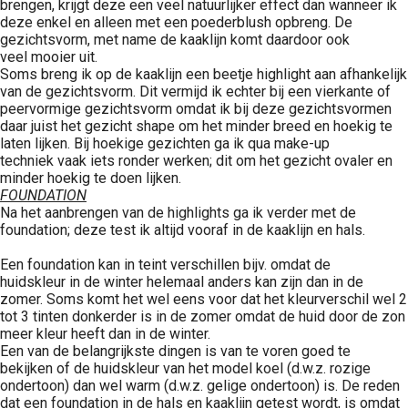
brengen, krijgt deze een veel natuurlijker effect dan wanneer ik
deze enkel en alleen met een poederblush opbreng. De
gezichtsvorm, met name de kaaklijn komt daardoor ook
veel mooier uit.
Soms breng ik op de kaaklijn een beetje highlight aan afhankelijk
van de gezichtsvorm. Dit vermijd ik echter bij een vierkante of
peervormige gezichtsvorm omdat ik bij deze gezichtsvormen
daar juist het gezicht shape om het minder breed en hoekig te
laten lijken. Bij hoekige gezichten ga ik qua make-up
techniek vaak iets ronder werken; dit om het gezicht ovaler en
minder hoekig te doen lijken.
FOUNDATION
Na het aanbrengen van de highlights ga ik verder met de
foundation; deze test ik altijd vooraf in de kaaklijn en hals.
Een foundation kan in teint verschillen bijv. omdat de
huidskleur in de winter helemaal anders kan zijn dan in de
zomer. Soms komt het wel eens voor dat het kleurverschil wel 2
tot 3 tinten donkerder is in de zomer omdat de huid door de zon
meer kleur heeft dan in de winter.
Een van de belangrijkste dingen is van te voren goed te
bekijken of de huidskleur van het model koel (d.w.z. rozige
ondertoon) dan wel warm (d.w.z. gelige ondertoon) is. De reden
dat een foundation in de hals en kaaklijn getest wordt, is omdat