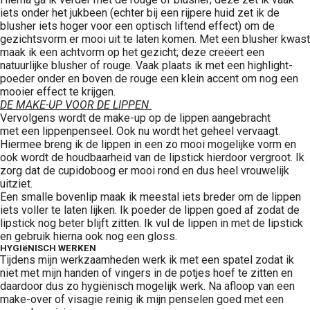
iets onder het jukbeen (echter bij een rijpere huid zet ik de
blusher iets hoger voor een optisch liftend effect) om de
gezichtsvorm er mooi uit te laten komen. Met een blusher kwast
maak ik een achtvorm op het gezicht; deze creëert een
natuurlijke blusher of rouge. Vaak plaats ik met een highlight-
poeder onder en boven de rouge een klein accent om nog een
mooier effect te krijgen.
DE MAKE-UP VOOR DE LIPPEN
Vervolgens wordt de make-up op de lippen aangebracht
met een lippenpenseel. Ook nu wordt het geheel vervaagt.
Hiermee breng ik de lippen in een zo mooi mogelijke vorm en
ook wordt de houdbaarheid van de lipstick hierdoor vergroot. Ik
zorg dat de cupidoboog er mooi rond en dus heel vrouwelijk
uitziet.
Een smalle bovenlip maak ik meestal iets breder om de lippen
iets voller te laten lijken. Ik poeder de lippen goed af zodat de
lipstick nog beter blijft zitten. Ik vul de lippen in met de lipstick
en gebruik hierna ook nog een gloss.
HYGIëNISCH WERKEN
Tijdens mijn werkzaamheden werk ik met een spatel zodat ik
niet met mijn handen of vingers in de potjes hoef te zitten en
daardoor dus zo hygiënisch mogelijk werk. Na afloop van een
make-over of visagie reinig ik mijn penselen goed met een