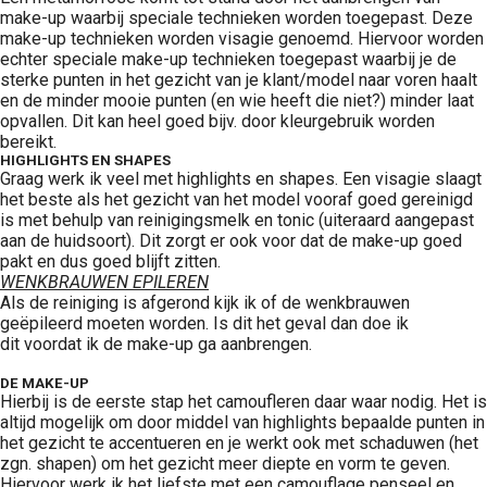
make-up waarbij speciale technieken worden toegepast. Deze
make-up technieken worden visagie genoemd. Hiervoor worden
echter speciale make-up technieken toegepast waarbij je de
sterke punten in het gezicht van je klant/model naar voren haalt
en de minder mooie punten (en wie heeft die niet?) minder laat
opvallen. Dit kan heel goed bijv. door kleurgebruik worden
bereikt.
HIGHLIGHTS EN SHAPES
Graag werk ik veel met highlights en shapes. Een visagie slaagt
het beste als het gezicht van het model vooraf goed gereinigd
is met behulp van reinigingsmelk en tonic (uiteraard aangepast
aan de huidsoort). Dit zorgt er ook voor dat de make-up goed
pakt en dus goed blijft zitten.
WENKBRAUWEN EPILEREN
Als de reiniging is afgerond kijk ik of de wenkbrauwen
geëpileerd moeten worden. Is dit het geval dan doe ik
dit voordat ik de make-up ga aanbrengen.
DE MAKE-UP
Hierbij is de eerste stap het camoufleren daar waar nodig. Het is
altijd mogelijk om door middel van highlights bepaalde punten in
het gezicht te accentueren en je werkt ook met schaduwen (het
zgn. shapen) om het gezicht meer diepte en vorm te geven.
Hiervoor werk ik het liefste met een camouflage penseel en