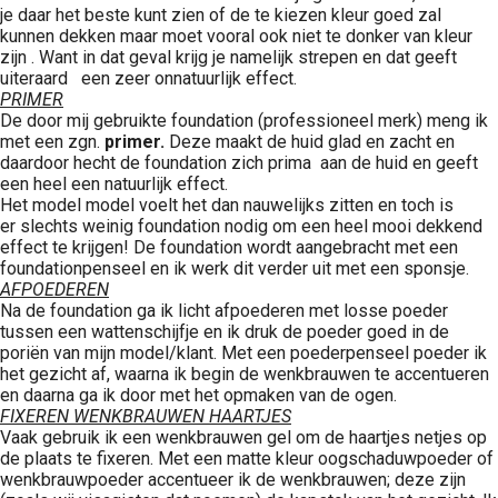
je daar het beste kunt zien of de te kiezen kleur goed zal
kunnen dekken maar moet vooral ook niet te donker van kleur
zijn . Want in dat geval krijg je namelijk strepen en dat geeft
uiteraard een zeer onnatuurlijk effect.
PRIMER
De door mij gebruikte foundation (professioneel merk) meng ik
met een zgn.
primer.
Deze maakt de huid glad en zacht en
daardoor hecht de foundation zich prima aan de huid en geeft
een heel een natuurlijk effect.
Het model model voelt het dan nauwelijks zitten en toch is
er slechts weinig foundation nodig om een heel mooi dekkend
effect te krijgen! De foundation wordt aangebracht met een
foundationpenseel en ik werk dit verder uit met een sponsje.
AFPOEDEREN
Na de foundation ga ik licht afpoederen met losse poeder
tussen een wattenschijfje en ik druk de poeder goed in de
poriën van mijn model/klant. Met een poederpenseel poeder ik
het gezicht af, waarna ik begin de wenkbrauwen te accentueren
en daarna ga ik door met het opmaken van de ogen.
FIXEREN WENKBRAUWEN HAARTJES
Vaak gebruik ik een wenkbrauwen gel om de haartjes netjes op
de plaats te fixeren. Met een matte kleur oogschaduwpoeder of
wenkbrauwpoeder accentueer ik de wenkbrauwen; deze zijn