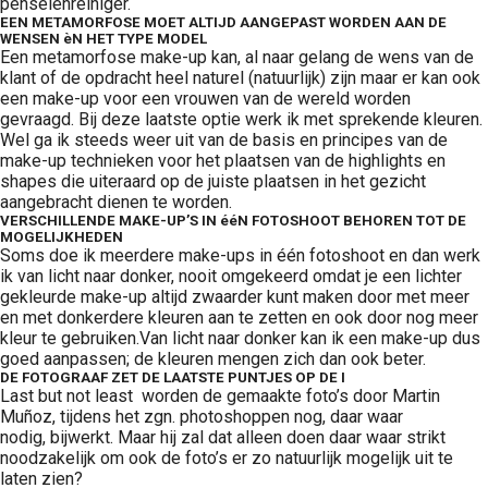
penselenreiniger.
EEN METAMORFOSE MOET ALTIJD AANGEPAST WORDEN AAN DE
WENSEN èN HET TYPE MODEL
Een metamorfose make-up kan, al naar gelang de wens van de
klant of de opdracht heel naturel (natuurlijk) zijn maar er kan ook
een make-up voor een vrouwen van de wereld worden
gevraagd. Bij deze laatste optie werk ik met sprekende kleuren.
Wel ga ik steeds weer uit van de basis en principes van de
make-up technieken voor het plaatsen van de highlights en
shapes die uiteraard op de juiste plaatsen in het gezicht
aangebracht dienen te worden.
VERSCHILLENDE MAKE-UP’S IN ééN FOTOSHOOT BEHOREN TOT DE
MOGELIJKHEDEN
Soms doe ik meerdere make-ups in één fotoshoot en dan werk
ik van licht naar donker, nooit omgekeerd omdat je een lichter
gekleurde make-up altijd zwaarder kunt maken door met meer
en met donkerdere kleuren aan te zetten en ook door nog meer
kleur te gebruiken.Van licht naar donker kan ik een make-up dus
goed aanpassen; de kleuren mengen zich dan ook beter.
DE FOTOGRAAF ZET DE LAATSTE PUNTJES OP DE I
Last but not least worden de gemaakte foto’s door Martin
Muñoz, tijdens het zgn. photoshoppen nog, daar waar
nodig, bijwerkt. Maar hij zal dat alleen doen daar waar strikt
noodzakelijk om ook de foto’s er zo natuurlijk mogelijk uit te
laten zien?