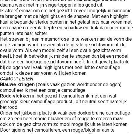
daarna werk met mijn vingertoppen alles goed uit.
Ik streef ernaar om om het gezicht zoveel mogelijk in harmonie
te brengen met de highlights en de shapes. Met een highlight
haal ik bepaalde sterke punten in het gelaat iets naar voren met
een shape creëer ik diepte en schaduw en druk ik minder mooie
punten iets naar achter.
Het streven bij een metamorfose is te werken naar de vorm die
in de visagie wordt gezien als dè ideale gezichtsvorm nl. de
ovale vorm. Als een model zelf al een ovale gezichtsvorm
heeft, hoef ik betrekkelijk minder te shapen dan bij een model
dat bijv. een hoekige gezichtsvorm heeft. In dit geval plaats ik
bij de ogen wel vaak highlights met een lichte camouflage
omdat ik deze naar voren wil laten komen.
CAMOUFLEREN
Blauwe kringen
(zoals vaak gezien wordt onder de ogen)
camoufleer ik met een oranje camouflage.
Rode vlekken
in het gezicht camoufleer ik met een wat
groenige kleur camouflage product ; dit neutraliseert namelijk
het rood.
Onder het jukbeen plaats ik vaak een donkerbruine camouflage
om zo een heel mooie blusher en/of rouge te creëren maar
ook om de gezichtsvorm zo mooi mogelijk uit te laten komen.
Door tijdens het camoufleren, een rouge/blusher aan te