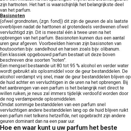
zijn hartnoten. Het hart is waarschijnlijk het belangrijkste deel
van het parfum.
Basisnoten
(ofwel grondnoten, (zgn. fond)) dit zijn de geuren de als laatste
overblijven nadat de harttonen al grotendeels verdwenen ofwel
vervluchtigd zijn. Dit is meestal één à twee uren na het
opbrengen van het parfum. Basisnoten kunnen dus een aantal
uren geur afgeven. Voorbeelden hiervan zijn basisnoten van
houtsoorten bijv. sandelhout en harsen zoals bijv. olibanum.
Een klassiek opgebouwd parfum bestaat uit deze boven
beschreven drie soorten “noten”.
Een mengsel bestaande uit 80 tot 95 % alcohol en verder water
wordt gebruikt als oplosmiddel voor de geur bestanddelen. De
alcohol verdampt vrij snel, maar de geur bestanddelen blijven op
de huid achter en vervluchtigen in de uren na het opbrengen. Bij
het aanbrengen van een parfum is het belangrijk niet direct te
willen ruiken, je neus zal immers tijdelijk verdoofd worden door
de nog verdampende oplosmiddelen.
Omdat sommige bestanddelen van een parfum snel
vervluchtigen andere bestanddelen lang op de huid blijven ruikt
een parfum niet telkens hetzelfde, net opgebracht zijn andere
geuren dominant dan na een paar uur.
Hoe en waar kunt u uw parfum het beste