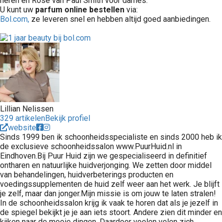
heren en Rose van Paul Smith voor dames.
U kunt uw
parfum online bestellen
via:
Bol.com,
ze leveren snel en hebben altijd goed aanbiedingen.
Lillian Nelissen
329 artikelen
Bekijk profiel
website
Sinds 1999 ben ik schoonheidsspecialiste en sinds 2000 heb ik
de exclusieve schoonheidssalon www.PuurHuid.nl in
Eindhoven.Bij Puur Huid zijn we gespecialiseerd in definitief
ontharen en natuurlijke huidverjonging. We zetten door middel
van behandelingen, huidverbeterings producten en
voedingssupplementen de huid zelf weer aan het werk. Je blijft
je zelf, maar dan jonger.Mijn missie is om jouw te laten stralen!
In de schoonheidssalon krijg ik vaak te horen dat als je jezelf in
de spiegel bekijkt je je aan iets stoort. Andere zien dit minder en
kijken naar de mooie dingen. Daardoor voelen velen zich