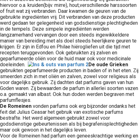
hiervoor o.a. kruiden(bijv. mirre), hout,verschillende harssoorten
of fruit wat zij verbranden. Daar kwamen de geuren van de
gebruikte ingrediënten vrij. Dit verbranden van deze producten
werd gedaan ter gelegenheid van godsdienstige plechtigheden
in de tempels. Deze simpele ingrediënten werden
langzamerhand vervangen door een steeds ingewikkeldere
manier van bereiding met als doel steeds heerlijkere geuren te
krijgen. Er zijn in Edfou en Philae hiërogliefen uit die tijd met
recepten teruggevonden. Ook gebruikten zij zalven en
geparfumeerde oliën voor de huid maar ook voor medicinale
doeleinden.
De oude Grieken
gebruikten geparfumeerde producten in baden of in het eten. Zij
smeerden zich in met oliën en zalven, zowel voor religieus als
voor dagelijks gebruik. Zij dachten dat parfums gaven van hun
Goden waren. Zij bewaarden de parfum in allerlei soorten vazen
o.a. gemaakt van albast. Ook hun doden werden begraven met
parfumflesjes.
De Romeinen
vonden parfums ook erg bijzonder ondanks het
feit dat Julius Ceasar het gebruik van exotische parfums
bestrafte. Het werd algemeen gebruikt zowel voor
godsdienstige gebeurtenissen als bij begrafenisplechtigheden
maar ook gewoon in het dagelijks leven.
Voor de Romeinen had parfum een geneeskrachtige werking en