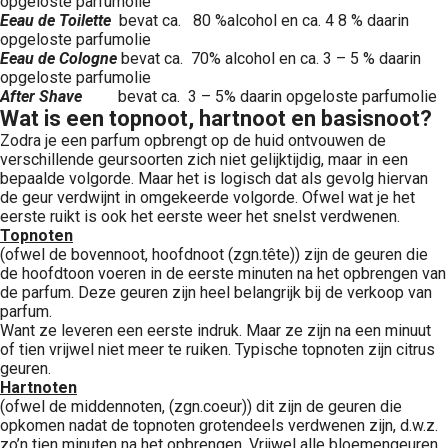
opgeloste parfumolie
Eeau de Toilette
bevat ca. 80 %alcohol en ca. 4 8 % daarin
opgeloste parfumolie
Eeau de Cologne
bevat ca. 70% alcohol en ca. 3 – 5 % daarin
opgeloste parfumolie
After Shave
bevat ca. 3 – 5% daarin opgeloste parfumolie
Wat is een topnoot, hartnoot en basisnoot?
Zodra je een parfum opbrengt op de huid ontvouwen de
verschillende geursoorten zich niet gelijktijdig, maar in een
bepaalde volgorde. Maar het is logisch dat als gevolg hiervan
de geur verdwijnt in omgekeerde volgorde. Ofwel wat je het
eerste ruikt is ook het eerste weer het snelst verdwenen.
Topnoten
(ofwel de bovennoot, hoofdnoot (zgn.tête)) zijn de geuren die
de hoofdtoon voeren in de eerste minuten na het opbrengen van
de parfum. Deze geuren zijn heel belangrijk bij de verkoop van
parfum.
Want ze leveren een eerste indruk. Maar ze zijn na een minuut
of tien vrijwel niet meer te ruiken. Typische topnoten zijn citrus
geuren.
Hartnoten
(ofwel de middennoten, (zgn.coeur)) dit zijn de geuren die
opkomen nadat de topnoten grotendeels verdwenen zijn, d.w.z.
zo’n tien minuten na het opbrengen. Vrijwel alle bloemengeuren