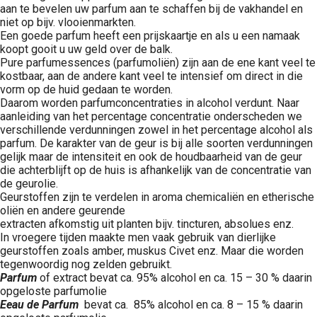
aan te bevelen uw parfum aan te schaffen bij de vakhandel en
niet op bijv. vlooienmarkten.
Een goede parfum heeft een prijskaartje en als u een namaak
koopt gooit u uw geld over de balk.
Pure parfumessences (parfumoliën) zijn aan de ene kant veel te
kostbaar, aan de andere kant veel te intensief om direct in die
vorm op de huid gedaan te worden.
Daarom worden parfumconcentraties in alcohol verdunt. Naar
aanleiding van het percentage concentratie onderscheden we
verschillende verdunningen zowel in het percentage alcohol als
parfum. De karakter van de geur is bij alle soorten verdunningen
gelijk maar de intensiteit en ook de houdbaarheid van de geur
die achterblijft op de huis is afhankelijk van de concentratie van
de geurolie.
Geurstoffen zijn te verdelen in aroma chemicaliën en etherische
oliën en andere geurende
extracten afkomstig uit planten bijv. tincturen, absolues enz.
In vroegere tijden maakte men vaak gebruik van dierlijke
geurstoffen zoals amber, muskus Civet enz. Maar die worden
tegenwoordig nog zelden gebruikt.
Parfum
of extract bevat ca. 95% alcohol en ca. 15 – 30 % daarin
opgeloste parfumolie
Eeau de Parfum
bevat ca. 85% alcohol en ca. 8 – 15 % daarin