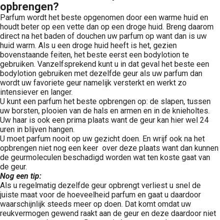
opbrengen?
Parfum wordt het beste opgenomen door een warme huid en
houdt beter op een vette dan op een droge huid. Breng daarom
direct na het baden of douchen uw parfum op want dan is uw
huid warm. Als u een droge huid heeft is het, gezien
bovenstaande feiten, het beste eerst een bodylotion te
gebruiken. Vanzelfsprekend kunt u in dat geval het beste een
bodylotion gebruiken met dezelfde geur als uw parfum dan
wordt uw favoriete geur namelijk versterkt en werkt zo
intensiever en langer.
U kunt een parfum het beste opbrengen op: de slapen, tussen
uw borsten, plooien van de hals en armen en in de knieholtes.
Uw haar is ook een prima plaats want de geur kan hier wel 24
uren in blijven hangen.
U moet parfum nooit op uw gezicht doen. En wrijf ook na het
opbrengen niet nog een keer over deze plaats want dan kunnen
de geurmoleculen beschadigd worden wat ten koste gaat van
de geur.
Nog een tip:
Als u regelmatig dezelfde geur opbrengt verliest u snel de
juiste maat voor de hoeveelheid parfum en gaat u daardoor
waarschijnlijk steeds meer op doen. Dat komt omdat uw
reukvermogen gewend raakt aan de geur en deze daardoor niet