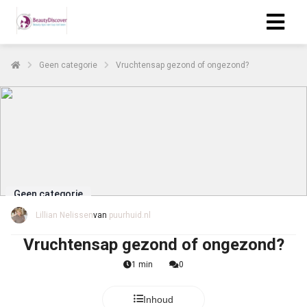
Geen categorie
Vruchtensap gezond of ongezond?
Geen categorie
Lillian Nelissen
van
puurhuid.nl
Vruchtensap gezond of ongezond?
1 min
0
Inhoud