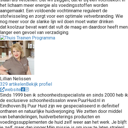
het lichaam meer energie als voedingsstoffen worden
aangemaakt. Een voldoende vochtinname reguleert de
stofwisseling en zorgt voor een optimale vetverbranding. Wie
nog meer voor de slanke lijn wil doen moet water drinken
dat koolzuur bevat want dat vult de maag en daardoor heeft men
langer een gevoel van verzadiging.
Lillian Nelissen
329 artikelen
Bekijk profiel
website
Sinds 1999 ben ik schoonheidsspecialiste en sinds 2000 heb ik
de exclusieve schoonheidssalon www.PuurHuid.nl in
Eindhoven.Bij Puur Huid zijn we gespecialiseerd in definitief
ontharen en natuurlijke huidverjonging. We zetten door middel
van behandelingen, huidverbeterings producten en
voedingssupplementen de huid zelf weer aan het werk. Je blijft
je zelf, maar dan jonger.Mijn missie is om jouw te laten stralen!