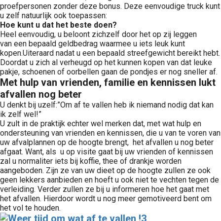
proefpersonen zonder deze bonus. Deze eenvoudige truck kunt
u zelf natuurlijk ook toepassen:
Hoe kunt u dat het beste doen?
Heel eenvoudig, u beloont zichzelf door het op zij leggen
van een bepaald geldbedrag waarmee u iets leuk kunt
kopen.Uiteraard nadat u een bepaald streefgewicht bereikt hebt.
Doordat u zich al verheugd op het kunnen kopen van dat leuke
pakje, schoenen of oorbellen gaan de pondjes er nog sneller af.
Met hulp van vrienden, familie en kennissen lukt
afvallen nog beter
U denkt bij uzelf:”Om af te vallen heb ik niemand nodig dat kan
ik zelf wel!”
U zult in de praktijk echter wel merken dat, met wat hulp en
ondersteuning van vrienden en kennissen, die u van te voren van
uw afvalplannen op de hoogte brengt, het afvallen u nog beter
afgaat. Want, als u op visite gaat bij uw vrienden of kennissen
zal u normaliter iets bij koffie, thee of drankje worden
aangeboden. Zijn ze van uw dieet op de hoogte zullen ze ook
geen lekkers aanbieden en hoeft u ook niet te vechten tegen de
verleiding. Verder zullen ze bij u informeren hoe het gaat met
het afvallen. Hierdoor wordt u nog meer gemotiveerd bent om
het vol te houden.