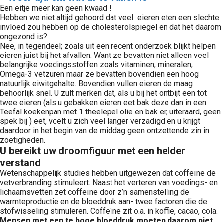
Een eitje meer kan geen kwaad !
Hebben we niet altijd gehoord dat veel eieren eten een slechte
invloed zou hebben op de cholesterolspiegel en dat het daarom
ongezond is?
Nee, in tegendeel; zoals uit een recent onderzoek blijkt helpen
eieren juist bij het afvallen. Want ze bevatten niet alleen veel
belangrijke voedingsstoffen zoals vitaminen, mineralen,
Omega-3 vetzuren maar ze bevatten bovendien een hoog
natuurlijk eiwitgehalte. Bovendien vullen eieren de maag
behoorlijk snel. U zult merken dat, als u bij het ontbijt een tot
twee eieren (als u gebakken eieren eet bak deze dan in een
Teefal koekenpan met 1 theelepel olie en bak er, uiteraard, geen
spek bij ) eet, voelt u zich veel langer verzadigd en u krijgt
daardoor in het begin van de middag geen ontzettende zin in
zoetigheden.
U bereikt uw droomfiguur met een helder
verstand
Wetenschappelijk studies hebben uitgewezen dat coffeïne de
vetverbranding stimuleert. Naast het verteren van voedings- en
lichaamsvetten zet coffeïne door z’n samenstelling de
warmteproductie en de bloeddruk aan- twee factoren die de
stofwisseling stimuleren. Coffeïne zit o.a. in koffie, cacao, cola.
Mensen met een te hoge bloeddruk moeten daarom niet