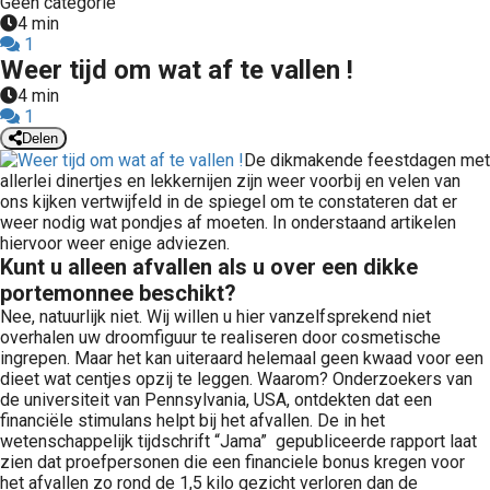
Geen categorie
4 min
1
Weer tijd om wat af te vallen !
4 min
1
Delen
De dikmakende feestdagen met
allerlei dinertjes en lekkernijen zijn weer voorbij en velen van
ons kijken vertwijfeld in de spiegel om te constateren dat er
weer nodig wat pondjes af moeten. In onderstaand artikelen
hiervoor weer enige adviezen.
Kunt u alleen afvallen als u over een dikke
portemonnee beschikt?
Nee, natuurlijk niet. Wij willen u hier vanzelfsprekend niet
overhalen uw droomfiguur te realiseren door cosmetische
ingrepen. Maar het kan uiteraard helemaal geen kwaad voor een
dieet wat centjes opzij te leggen. Waarom? Onderzoekers van
de universiteit van Pennsylvania, USA, ontdekten dat een
financiële stimulans helpt bij het afvallen. De in het
wetenschappelijk tijdschrift “Jama” gepubliceerde rapport laat
zien dat proefpersonen die een financiele bonus kregen voor
het afvallen zo rond de 1,5 kilo gezicht verloren dan de