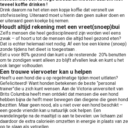
teveel koffie drinken !
Drink daarom na het eten een kopje koffie dat versnelt uw
stofwisseling. Uiteraard moet u hierin dan geen suiker doen en
er uiteraard geen koekje bij nemen.
Houdt altijd rekening met een vreet(snoep)bui
Zelfs mensen die heel gedisciplineerd zijn worden wel eens
zwak – of hoort u tot de mensen die altijd heel gezond eten?
Dat is echter helemaal niet nodig. Af een toe een kleine (snoep)
zonde tijdens het dieet is toegestaan .
Eet u voor 80% gezond dan kunt u de resterende 20% benutten
om te zondigen want alleen zo blijft afvallen leuk en kunt u het
ook langer volhouden.
Een trouwe viervoeter kan u helpen
Heeft u een hond die u op regelmatige tijden moet uitlaten?
Gefeliciteerd! Want honden betekenen de beste “personal
trainer”die u zich kunt wensen. Aan de Victoria universiteit van
Brits Columbia heeft men ontdekt dat mensen die een hond
hebben bijna de helft meer bewegen dan diegene die geen hond
bezitten. Maar geen nood, als u niet over een hond beschikt –
een goede vriendin kan u natuurlijk ook helpen. Een
wandelingetje na de maaltijd is aan te bevelen: uw lichaam zal
daardoor de extra calorieën omzetten in energie in plaats van ze
op te slaan als vetcellen.