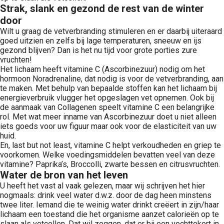
Strak, slank en gezond de rest van de winter
door
Wilt u graag de vetverbranding stimuleren en er daarbij uiteraard
goed uitzien en zelfs bij lage temperaturen, sneeuw en ijs
gezond blijven? Dan is het nu tijd voor grote porties zure
vruchten!
Het lichaam heeft vitamine C (Ascorbinezuur) nodig om het
hormoon Noradrenaline, dat nodig is voor de vetverbranding, aan
te maken. Met behulp van bepaalde stoffen kan het lichaam bij
energieverbruik vlugger het opgeslagen vet opnemen. Ook bij
de aanmaak van Collagenen speelt vitamine C een belangrijke
rol. Met wat meer inname van Ascorbinezuur doet u niet alleen
iets goeds voor uw figuur maar ook voor de elasticiteit van uw
huid.
En, last but not least, vitamine C helpt verkoudheden en griep te
voorkomen. Welke voedingsmiddelen bevatten veel van deze
vitamine? Paprika’s, Broccolli, zwarte bessen en citrusvruchten.
Water de bron van het leven
U heeft het vast al vaak gelezen, maar wij schrijven het hier
nogmaals: drink veel water d.w.z. door de dag heen minstens
twee liter. Iemand die te weinig water drinkt creëert in zijn/haar
lichaam een toestand die het organisme aanzet calorieën op te
slaan als vetcellen. Dat wil zeggen, dat er bij een vochttekort in