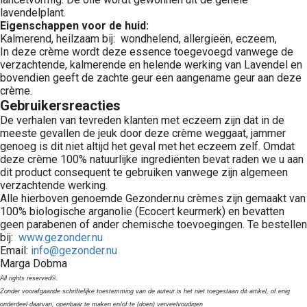
lavendelplant.
Eigenschappen voor de huid:
Kalmerend, heilzaam bij: wondhelend, allergieën, eczeem,
In deze crème wordt deze essence toegevoegd vanwege de
verzachtende, kalmerende en helende werking van Lavendel en
bovendien geeft de zachte geur een aangename geur aan deze
crème.
Gebruikersreacties
De verhalen van tevreden klanten met eczeem zijn dat in de
meeste gevallen de jeuk door deze crème weggaat, jammer
genoeg is dit niet altijd het geval met het eczeem zelf. Omdat
deze crème 100% natuurlijke ingrediënten bevat raden we u aan
dit product consequent te gebruiken vanwege zijn algemeen
verzachtende werking.
Alle hierboven genoemde Gezonder.nu crèmes zijn gemaakt van
100% biologische arganolie (Ecocert keurmerk) en bevatten
geen parabenen of ander chemische toevoegingen. Te bestellen
bij:
www.gezonder.nu
Email:
info@gezonder.nu
Marga Dobma
All rights reserved©.
Zonder voorafgaande schriftelijke toestemming van de auteur is het niet toegestaan dit artikel, of enig
onderdeel daarvan, openbaar te maken en/of te (doen) verveelvoudigen