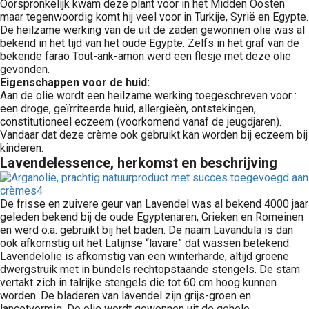
Oorspronkelijk kwam deze plant voor in het Midden Oosten
maar tegenwoordig komt hij veel voor in Turkije, Syrië en Egypte.
De heilzame werking van de uit de zaden gewonnen olie was al
bekend in het tijd van het oude Egypte. Zelfs in het graf van de
bekende farao Tout-ank-amon werd een flesje met deze olie
gevonden.
Eigenschappen voor de huid:
Aan de olie wordt een heilzame werking toegeschreven voor :
een droge, geïrriteerde huid, allergieën, ontstekingen,
constitutioneel eczeem (voorkomend vanaf de jeugdjaren).
Vandaar dat deze crème ook gebruikt kan worden bij eczeem bij
kinderen.
Lavendelessence, herkomst en beschrijving
De frisse en zuivere geur van Lavendel was al bekend 4000 jaar
geleden bekend bij de oude Egyptenaren, Grieken en Romeinen
en werd o.a. gebruikt bij het baden. De naam Lavandula is dan
ook afkomstig uit het Latijnse “lavare” dat wassen betekend.
Lavendelolie is afkomstig van een winterharde, altijd groene
dwergstruik met in bundels rechtopstaande stengels. De stam
vertakt zich in talrijke stengels die tot 60 cm hoog kunnen
worden. De bladeren van lavendel zijn grijs-groen en
lancetvormig. De olie wordt gewonnen uit de gehele