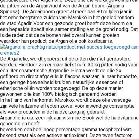
de pitten van de Arganvrucht van de Argan boom. (Argania
Spinosa). De Arganboom groeit al meer dan 80 miljoen jaar in
het onherbergzame zuiden van Marokko in het gebied rondom
de stad Agadir. Voor een gezonde groei heeft deze boom o.a.
een bepaalde specifieke samenstelling van de grond nodig. Dat
is de reden dat deze bomen niet overal kunnen groeien
waardoor hun product, de Argan olie ook kostbaar is.
De Arganolie, wordt geperst uit de pitten die niet geroosterd
worden. Hierdoor zijn er maar liefst ruim 30 kg pitten nodig voor
één liter cosmetische Arganolie. Hierna wordt de olie 2x
gefilterd en direct afgevuld in flacons waaraan, al naar behoefte,
een geringe hoeveelheid kruiden, natuurlijke essences of
etherische oliën worden toegevoegd. De op deze manier
gewonnen olie kan 100% biologisch genoemd worden.
In het land van herkomst, Marokko, wordt deze olie vanwege
zijn vele heilzame effecten zowel voor inwendige consumptie
als voor producten in de huidverzorging gebruikt.
Arganolie is o.a. zeer rijk aan vitamine E ook wel de huidvitamine
genoemd en heeft
bovendien een heel hoog percentage gamma tocopherol wat
bekend staat als een actieve antioxidant. Deze twee factoren