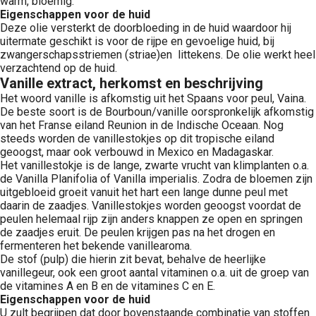
warm, bloemig.
Eigenschappen voor de huid
Deze olie versterkt de doorbloeding in de huid waardoor hij
uitermate geschikt is voor de rijpe en gevoelige huid, bij
zwangerschapsstriemen (striae)en littekens. De olie werkt heel
verzachtend op de huid.
Vanille extract, herkomst en beschrijving
Het woord vanille is afkomstig uit het Spaans voor peul, Vaina.
De beste soort is de Bourboun/vanille oorspronkelijk afkomstig
van het Franse eiland Reunion in de Indische Oceaan. Nog
steeds worden de vanillestokjes op dit tropische eiland
geoogst, maar ook verbouwd in Mexico en Madagaskar.
Het vanillestokje is de lange, zwarte vrucht van klimplanten o.a.
de Vanilla Planifolia of Vanilla imperialis. Zodra de bloemen zijn
uitgebloeid groeit vanuit het hart een lange dunne peul met
daarin de zaadjes. Vanillestokjes worden geoogst voordat de
peulen helemaal rijp zijn anders knappen ze open en springen
de zaadjes eruit. De peulen krijgen pas na het drogen en
fermenteren het bekende vanillearoma.
De stof (pulp) die hierin zit bevat, behalve de heerlijke
vanillegeur, ook een groot aantal vitaminen o.a. uit de groep van
de vitamines A en B en de vitamines C en E.
Eigenschappen voor de huid
U zult begrijpen dat door bovenstaande combinatie van stoffen