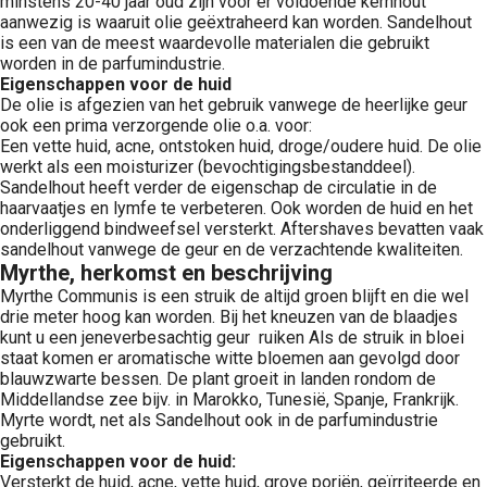
minstens 20-40 jaar oud zijn voor er voldoende kernhout
aanwezig is waaruit olie geëxtraheerd kan worden. Sandelhout
is een van de meest waardevolle materialen die gebruikt
worden in de parfumindustrie.
Eigenschappen voor de huid
De olie is afgezien van het gebruik vanwege de heerlijke geur
ook een prima verzorgende olie o.a. voor:
Een vette huid, acne, ontstoken huid, droge/oudere huid. De olie
werkt als een moisturizer (bevochtigingsbestanddeel).
Sandelhout heeft verder de eigenschap de circulatie in de
haarvaatjes en lymfe te verbeteren. Ook worden de huid en het
onderliggend bindweefsel versterkt. Aftershaves bevatten vaak
sandelhout vanwege de geur en de verzachtende kwaliteiten.
Myrthe, herkomst en beschrijving
Myrthe Communis is een struik de altijd groen blijft en die wel
drie meter hoog kan worden. Bij het kneuzen van de blaadjes
kunt u een jeneverbesachtig geur ruiken Als de struik in bloei
staat komen er aromatische witte bloemen aan gevolgd door
blauwzwarte bessen. De plant groeit in landen rondom de
Middellandse zee bijv. in Marokko, Tunesië, Spanje, Frankrijk.
Myrte wordt, net als Sandelhout ook in de parfumindustrie
gebruikt.
Eigenschappen voor de huid:
Versterkt de huid, acne, vette huid, grove poriën, geïrriteerde en