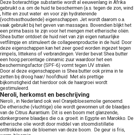
Deze boterachtige substantie wordt al eeuwenlang in Afrika
gebruikt o.a. om de huid te beschermen (a.s. tegen de zon, wind
, hitte en zout water en voor zijn hydraterende
(vochtvasthoudende) eigenschappen. Jet wordt daarom o.a.
vaak gebruikt bij het geven van massages. Bovendien blijkt het
een prima basis te zijn voor het mengen met etherische oliën.
Shea butter ontdoet de huid niet van zijn eigen natuurlijke
vetfilmpje en stimuleert de collageenproductie in de huid. Door
deze eigenschappen kan het zeer goed worden ingezet tegen
rimpels, littekens of verbrandingen. Verder bevat Shea butter
een hoog percentage cinnamic zuur waardoor het een
beschermingsfactor (SPF-6) vormt tegen UV stralen.
Door al deze eigenschappen is Shea butter ook prima in te
zetten bij droog haar/ hoofdhuid Met als prettige
bijkomstigheid dat hierdoor ook de haargroei wordt
gestimuleerd.
Neroli, herkomst en beschrijving
Neroli , in Nederland ook wel Oranjebloesemolie genoemd.
De etherische (vluchtige) olie wordt gewonnen uit de blaadjes
van de Citrus Aurantium. Dit is een boom met glanzende,
donkergroene blaadjes die o.a. groeit. in Egypte en Marokko. De
etherische olie wordt door middel van stoomdistillatie
onttrokken aan de bloemen van deze boom. De geur is fris,