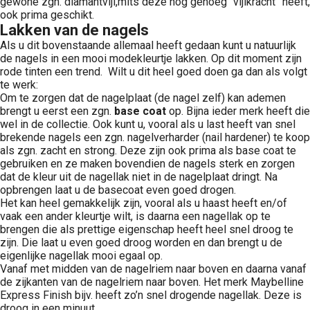
gewone zgn. diamantvijl,mits deze nog genoeg “vijlkracht” heeft,
ook prima geschikt.
Lakken van de nagels
Als u dit bovenstaande allemaal heeft gedaan kunt u natuurlijk
de nagels in een mooi modekleurtje lakken. Op dit moment zijn
rode tinten een trend. Wilt u dit heel goed doen ga dan als volgt
te werk:
Om te zorgen dat de nagelplaat (de nagel zelf) kan ademen
brengt u eerst een zgn.
base coat
op. Bijna ieder merk heeft die
wel in de collectie. Ook kunt u, vooral als u last heeft van snel
brekende nagels een zgn. nagelverharder (nail hardener) te koop
als zgn. zacht en strong. Deze zijn ook prima als base coat te
gebruiken en ze maken bovendien de nagels sterk en zorgen
dat de kleur uit de nagellak niet in de nagelplaat dringt. Na
opbrengen laat u de basecoat even goed drogen.
Het kan heel gemakkelijk zijn, vooral als u haast heeft en/of
vaak een ander kleurtje wilt, is daarna een nagellak op te
brengen die als prettige eigenschap heeft heel snel droog te
zijn. Die laat u even goed droog worden en dan brengt u de
eigenlijke nagellak mooi egaal op.
Vanaf met midden van de nagelriem naar boven en daarna vanaf
de zijkanten van de nagelriem naar boven. Het merk Maybelline
Express Finish bijv. heeft zo’n snel drogende nagellak. Deze is
droog in een minuut.