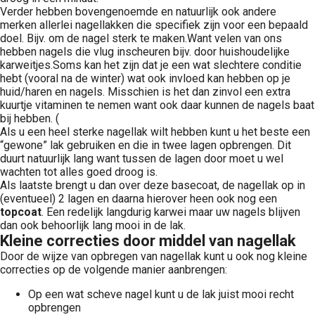
Verder hebben bovengenoemde en natuurlijk ook andere
merken allerlei nagellakken die specifiek zijn voor een bepaald
doel. Bijv. om de nagel sterk te maken.Want velen van ons
hebben nagels die vlug inscheuren bijv. door huishoudelijke
karweitjes.Soms kan het zijn dat je een wat slechtere conditie
hebt (vooral na de winter) wat ook invloed kan hebben op je
huid/haren en nagels. Misschien is het dan zinvol een extra
kuurtje vitaminen te nemen want ook daar kunnen de nagels baat
bij hebben. (
Als u een heel sterke nagellak wilt hebben kunt u het beste een
“gewone” lak gebruiken en die in twee lagen opbrengen. Dit
duurt natuurlijk lang want tussen de lagen door moet u wel
wachten tot alles goed droog is.
Als laatste brengt u dan over deze basecoat, de nagellak op in
(eventueel) 2 lagen en daarna hierover heen ook nog een
topcoat
. Een redelijk langdurig karwei maar uw nagels blijven
dan ook behoorlijk lang mooi in de lak.
Kleine correcties door middel van nagellak
Door de wijze van opbregen van nagellak kunt u ook nog kleine
correcties op de volgende manier aanbrengen:
Op een wat scheve nagel kunt u de lak juist mooi recht
opbrengen