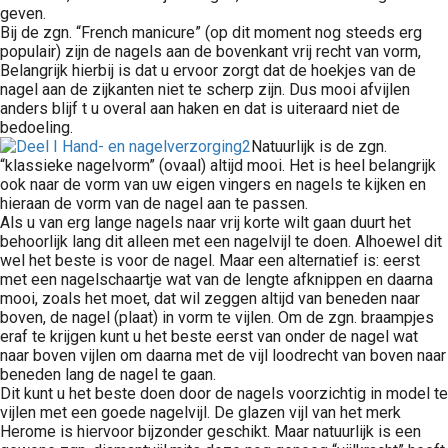
geven.
Bij de zgn. “French manicure” (op dit moment nog steeds erg
populair) zijn de nagels aan de bovenkant vrij recht van vorm,
Belangrijk hierbij is dat u ervoor zorgt dat de hoekjes van de
nagel aan de zijkanten niet te scherp zijn. Dus mooi afvijlen
anders blijf t u overal aan haken en dat is uiteraard niet de
bedoeling.
Natuurlijk is de zgn.
“klassieke nagelvorm” (ovaal) altijd mooi. Het is heel belangrijk
ook naar de vorm van uw eigen vingers en nagels te kijken en
hieraan de vorm van de nagel aan te passen.
Als u van erg lange nagels naar vrij korte wilt gaan duurt het
behoorlijk lang dit alleen met een nagelvijl te doen. Alhoewel dit
wel het beste is voor de nagel. Maar een alternatief is: eerst
met een nagelschaartje wat van de lengte afknippen en daarna
mooi, zoals het moet, dat wil zeggen altijd van beneden naar
boven, de nagel (plaat) in vorm te vijlen. Om de zgn. braampjes
eraf te krijgen kunt u het beste eerst van onder de nagel wat
naar boven vijlen om daarna met de vijl loodrecht van boven naar
beneden lang de nagel te gaan.
Dit kunt u het beste doen door de nagels voorzichtig in model te
vijlen met een goede nagelvijl. De glazen vijl van het merk
Herome is hiervoor bijzonder geschikt. Maar natuurlijk is een