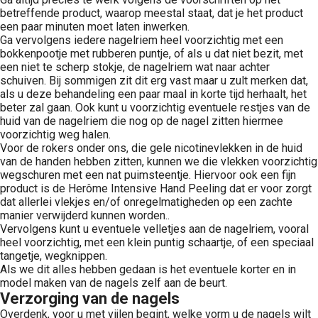
betreffende product, waarop meestal staat, dat je het product
een paar minuten moet laten inwerken.
Ga vervolgens iedere nagelriem heel voorzichtig met een
bokkenpootje met rubberen puntje, of als u dat niet bezit, met
een niet te scherp stokje, de nagelriem wat naar achter
schuiven. Bij sommigen zit dit erg vast maar u zult merken dat,
als u deze behandeling een paar maal in korte tijd herhaalt, het
beter zal gaan. Ook kunt u voorzichtig eventuele restjes van de
huid van de nagelriem die nog op de nagel zitten hiermee
voorzichtig weg halen.
Voor de rokers onder ons, die gele nicotinevlekken in de huid
van de handen hebben zitten, kunnen we die vlekken voorzichtig
wegschuren met een nat puimsteentje. Hiervoor ook een fijn
product is de Herôme Intensive Hand Peeling dat er voor zorgt
dat allerlei vlekjes en/of onregelmatigheden op een zachte
manier verwijderd kunnen worden..
Vervolgens kunt u eventuele velletjes aan de nagelriem, vooral
heel voorzichtig, met een klein puntig schaartje, of een speciaal
tangetje, wegknippen.
Als we dit alles hebben gedaan is het eventuele korter en in
model maken van de nagels zelf aan de beurt.
Verzorging van de nagels
Overdenk, voor u met vijlen begint, welke vorm u de nagels wilt