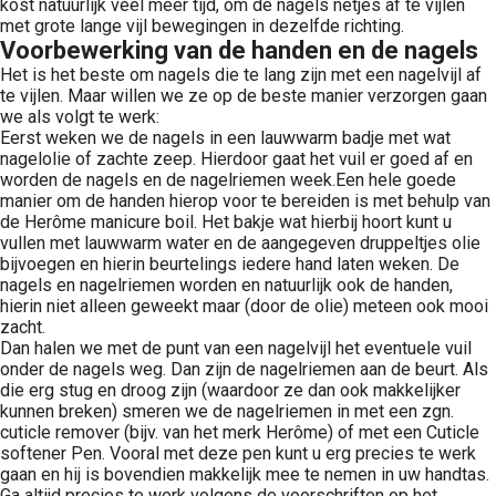
kost natuurlijk veel meer tijd, om de nagels netjes af te vijlen
met grote lange vijl bewegingen in dezelfde richting.
Voorbewerking van de handen en de nagels
Het is het beste om nagels die te lang zijn met een nagelvijl af
te vijlen. Maar willen we ze op de beste manier verzorgen gaan
we als volgt te werk:
Eerst weken we de nagels in een lauwwarm badje met wat
nagelolie of zachte zeep. Hierdoor gaat het vuil er goed af en
worden de nagels en de nagelriemen week.Een hele goede
manier om de handen hierop voor te bereiden is met behulp van
de Herôme manicure boil. Het bakje wat hierbij hoort kunt u
vullen met lauwwarm water en de aangegeven druppeltjes olie
bijvoegen en hierin beurtelings iedere hand laten weken. De
nagels en nagelriemen worden en natuurlijk ook de handen,
hierin niet alleen geweekt maar (door de olie) meteen ook mooi
zacht.
Dan halen we met de punt van een nagelvijl het eventuele vuil
onder de nagels weg. Dan zijn de nagelriemen aan de beurt. Als
die erg stug en droog zijn (waardoor ze dan ook makkelijker
kunnen breken) smeren we de nagelriemen in met een zgn.
cuticle remover (bijv. van het merk Herôme) of met een Cuticle
softener Pen. Vooral met deze pen kunt u erg precies te werk
gaan en hij is bovendien makkelijk mee te nemen in uw handtas.
Ga altijd precies te werk volgens de voorschriften op het