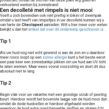
producten, omdat de stoffen van deze plant erg goed en
verkoelend werken bij zonnebrand.
Een decolleté met rimpels is niet mooi
Voelt u zich bovendien ook niet prettig in bikini of zwempak
omdat u last heeft van rimpeltjes in uw decolleté kunnen wij u
van harte de
Chestapeel
aanraden. Wilt u hier meer over weten
bekijkt u dan het
artikel dat over dit onderwerp geschreven is.
Tip 1
Als uw huid nog niet echt gewend is aan de zon en u daardoor
meer risico loopt op een
zonne-allergie
kunt u het beste eerst
een paar keer een zonnebankje pikken om uw huid aan UV licht
te laten wennen. Maar wees vooral voorzichtig en doet dit dus
absoluut niet te lang.
Tip 2
Begin vlak voor uw vakantie met een grondige scrub of peeling
beurt. Hierdoor wordt het bovenste laagje van de huid mooi dun
omdat de dode huidcellen er hierdoor afgehaald worden
waardoor de huid extra goed bepaalde stoffen en stralen (UV