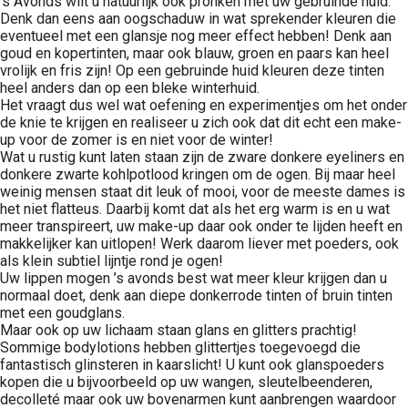
’s Avonds wilt u natuurlijk ook pronken met uw gebruinde huid.
Denk dan eens aan oogschaduw in wat sprekender kleuren die
eventueel met een glansje nog meer effect hebben! Denk aan
goud en kopertinten, maar ook blauw, groen en paars kan heel
vrolijk en fris zijn! Op een gebruinde huid kleuren deze tinten
heel anders dan op een bleke winterhuid.
Het vraagt dus wel wat oefening en experimentjes om het onder
de knie te krijgen en realiseer u zich ook dat dit echt een make-
up voor de zomer is en niet voor de winter!
Wat u rustig kunt laten staan zijn de zware donkere eyeliners en
donkere zwarte kohlpotlood kringen om de ogen. Bij maar heel
weinig mensen staat dit leuk of mooi, voor de meeste dames is
het niet flatteus. Daarbij komt dat als het erg warm is en u wat
meer transpireert, uw make-up daar ook onder te lijden heeft en
makkelijker kan uitlopen! Werk daarom liever met poeders, ook
als klein subtiel lijntje rond je ogen!
Uw lippen mogen ’s avonds best wat meer kleur krijgen dan u
normaal doet, denk aan diepe donkerrode tinten of bruin tinten
met een goudglans.
Maar ook op uw lichaam staan glans en glitters prachtig!
Sommige bodylotions hebben glittertjes toegevoegd die
fantastisch glinsteren in kaarslicht! U kunt ook glanspoeders
kopen die u bijvoorbeeld op uw wangen, sleutelbeenderen,
decolleté maar ook uw bovenarmen kunt aanbrengen waardoor