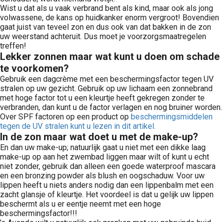
Wist u dat als u vaak verbrand bent als kind, maar ook als jong
volwassene, de kans op huidkanker enorm vergroot! Bovendien
gaat juist van teveel zon en dus ook van dat bakken in de zon
uw weerstand achteruit. Dus moet je voorzorgsmaatregelen
treffen!
Lekker zonnen maar wat kunt u doen om schade
te voorkomen?
Gebruik een dagcrème met een beschermingsfactor tegen UV
stralen op uw gezicht. Gebruik op uw lichaam een zonnebrand
met hoge factor tot u een kleurtje heeft gekregen zonder te
verbranden, dan kunt u de factor verlagen en nog bruiner worden.
Over SPF factoren op een product op
beschermingsmiddelen
tegen de UV stralen kunt u lezen in dit artikel.
In de zon maar wat doet u met de make-up?
En dan uw make-up; natuurlijk gaat u niet met een dikke laag
make-up op aan het zwembad liggen maar wilt of kunt u echt
niet zonder, gebruik dan alleen een goede waterproof mascara
en een bronzing powder als blush en oogschaduw. Voor uw
lippen heeft u niets anders nodig dan een lippenbalm met een
zacht glansje of kleurtje. Het voordeel is dat u gelijk uw lippen
beschermt als u er eentje neemt met een hoge
beschermingsfactor!!!