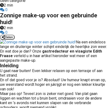
Geen categorie
2 min
0
Zonnige make-up voor een gebruinde
huid!
2 min
0
Delen
Na een eindeloos
lange en druilerige winter schijnt eindelijk de heerlijke zon weer.
En wat doe je dan? Onze
gastredacteur en visagiste Edith
Fraase
verteld u in haar artikel hieronder wat meer of een
aangepaste make-up.
Inleiding
U gaat naar buiten! Even lekker relaxen op een terrasje of aan
het strand.
En of dat goed voor je is? Absoluut! Uw humeur knapt ervan op,
uw weerstand wordt hoger en jukrijgt er nog een lekker kleurtje
van ook!
Maar pas op! Teveel zon is zeker niet goed. Van plat gaan
liggen en wachten tot u bruin bent, omdraaien voor de andere
kant en ’s avonds niet kunnen slapen van de verbrande
schouders, wordt niemand vrolijk!